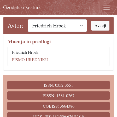
Geodetski vestnik
Avtor:
Avtorji
Mnenja in predlogi
Friedrich Hrbek
PISMO UREDNIKU
ISSN: 0352-3551
EISSN: 1581-0267
COBISS: 3664386
UDK: (05) 532;556;626/628.6