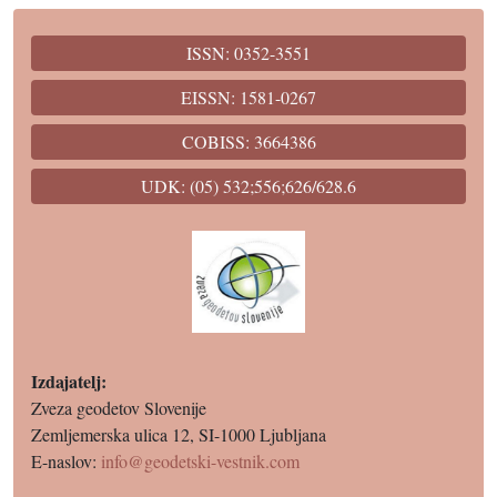
ISSN: 0352-3551
EISSN: 1581-0267
COBISS: 3664386
UDK: (05) 532;556;626/628.6
Izdajatelj:
Zveza geodetov Slovenije
Zemljemerska ulica 12, SI-1000 Ljubljana
E-naslov:
info@geodetski-vestnik.com