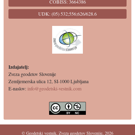
COBISS: 3664386
UDK: (05) 532;556;626/628.6
Izdajatelj:
Zveza geodetov Slovenije
Zemljemerska ulica 12, SI-1000 Ljubljana
E-naslov:
info@geodetski-vestnik.com
© Geodetski vestnik, Zveza geodetov Slovenije, 2026