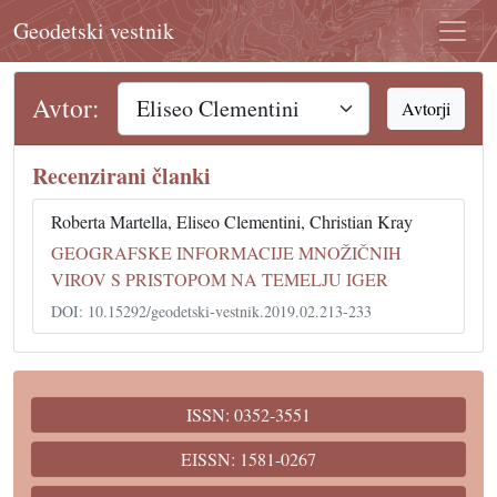
Geodetski vestnik
Avtor:
Avtorji
Recenzirani članki
Roberta Martella, Eliseo Clementini, Christian Kray
GEOGRAFSKE INFORMACIJE MNOŽIČNIH
VIROV S PRISTOPOM NA TEMELJU IGER
DOI: 10.15292/geodetski-vestnik.2019.02.213-233
ISSN: 0352-3551
EISSN: 1581-0267