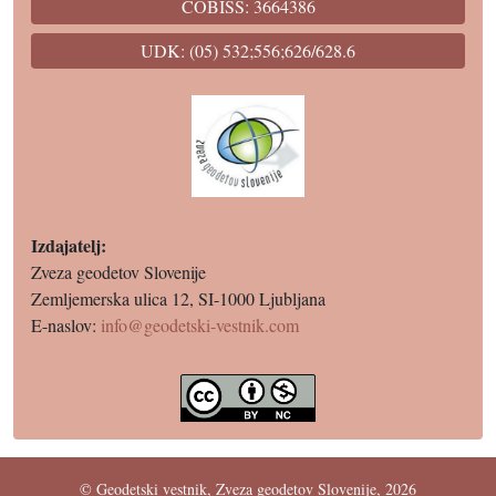
COBISS: 3664386
UDK: (05) 532;556;626/628.6
Izdajatelj:
Zveza geodetov Slovenije
Zemljemerska ulica 12, SI-1000 Ljubljana
E-naslov:
info@geodetski-vestnik.com
© Geodetski vestnik, Zveza geodetov Slovenije, 2026