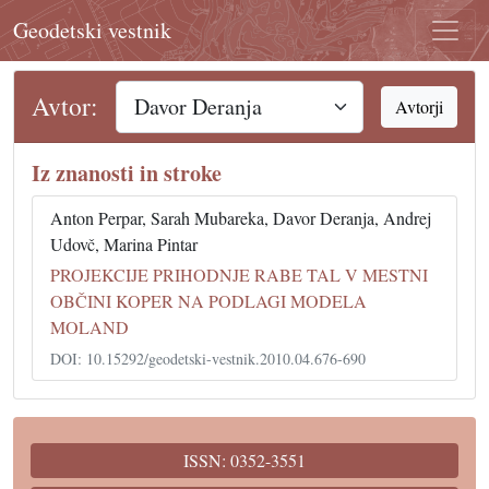
Geodetski vestnik
Avtor:
Avtorji
Iz znanosti in stroke
Anton Perpar, Sarah Mubareka, Davor Deranja, Andrej
Udovč, Marina Pintar
PROJEKCIJE PRIHODNJE RABE TAL V MESTNI
OBČINI KOPER NA PODLAGI MODELA
MOLAND
DOI: 10.15292/geodetski-vestnik.2010.04.676-690
ISSN: 0352-3551