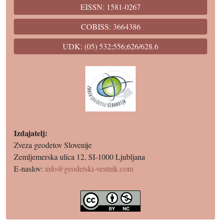
EISSN: 1581-0267
COBISS: 3664386
UDK: (05) 532;556;626/628.6
Izdajatelj:
Zveza geodetov Slovenije
Zemljemerska ulica 12, SI-1000 Ljubljana
E-naslov:
info@geodetski-vestnik.com