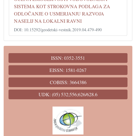
SISTEMA KOT STROKOVNA PODLAGA ZA
ODLOČANJE O USMERJANJU RAZVOJA
NASELIJ NA LOKALNI RAVNI
DOI: 10.15292/geodetski-vestnik.2019.04.479-490
ISSN: 0352-3551
EISSN: 1581-0267
COBISS: 3664386
UDK: (05) 532;556;626/628.6