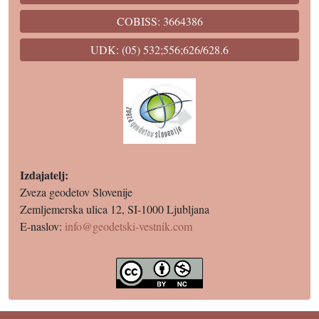
COBISS: 3664386
UDK: (05) 532;556;626/628.6
Izdajatelj:
Zveza geodetov Slovenije
Zemljemerska ulica 12, SI-1000 Ljubljana
E-naslov:
info@geodetski-vestnik.com