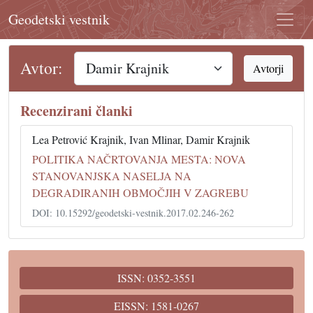
Geodetski vestnik
Avtor:
Avtorji
Recenzirani članki
Lea Petrović Krajnik, Ivan Mlinar, Damir Krajnik
POLITIKA NAČRTOVANJA MESTA: NOVA
STANOVANJSKA NASELJA NA
DEGRADIRANIH OBMOČJIH V ZAGREBU
DOI: 10.15292/geodetski-vestnik.2017.02.246-262
ISSN: 0352-3551
EISSN: 1581-0267