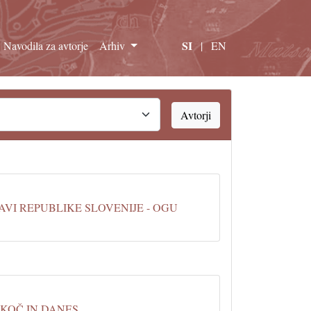
SI
Navodila za avtorje
Arhiv
|
EN
Avtorji
AVI REPUBLIKE SLOVENIJE - OGU
KOČ IN DANES