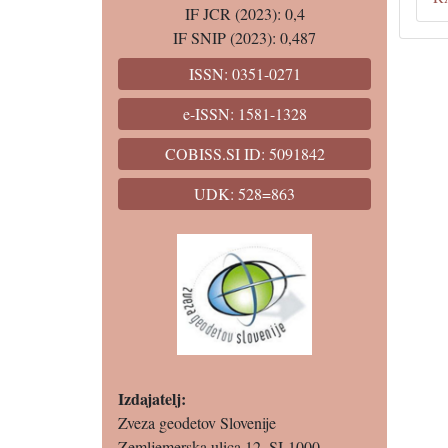
IF JCR (2023): 0,4
IF SNIP (2023): 0,487
ISSN: 0351-0271
e-ISSN: 1581-1328
COBISS.SI ID: 5091842
UDK: 528=863
Izdajatelj:
Zveza geodetov Slovenije
Zemljemerska ulica 12, SI-1000