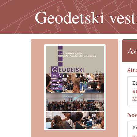
Geodetski vest
Av
Str
B
R
M
Nov
B
R