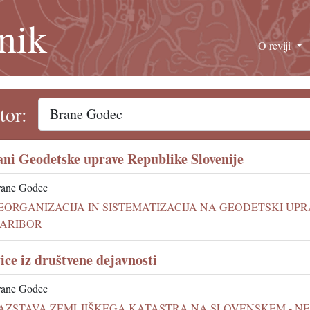
nik
O reviji
tor:
ani Geodetske uprave Republike Slovenije
rane Godec
EORGANIZACIJA IN SISTEMATIZACIJA NA GEODETSKI UPR
ARIBOR
ice iz društvene dejavnosti
rane Godec
AZSTAVA ZEMLJIŠKEGA KATASTRA NA SLOVENSKEM - NE