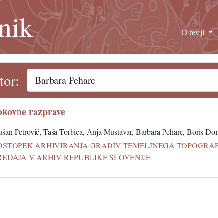
nik
O reviji
tor:
okovne razprave
šan Petrovič, Taša Torbica, Anja Mustavar, Barbara Peharc, Boris D
OSTOPEK ARHIVIRANJA GRADIV TEMELJNEGA TOPOGRAFS
REDAJA V ARHIV REPUBLIKE SLOVENIJE