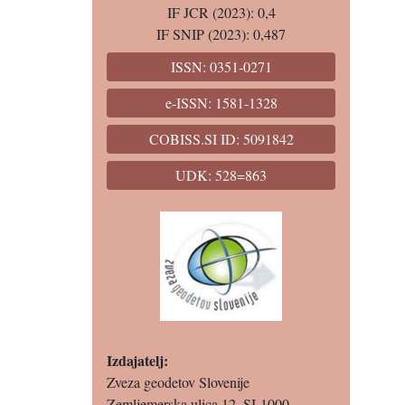
IF JCR (2023): 0,4
IF SNIP (2023): 0,487
ISSN: 0351-0271
e-ISSN: 1581-1328
COBISS.SI ID: 5091842
UDK: 528=863
Izdajatelj:
Zveza geodetov Slovenije
Zemljemerska ulica 12, SI-1000