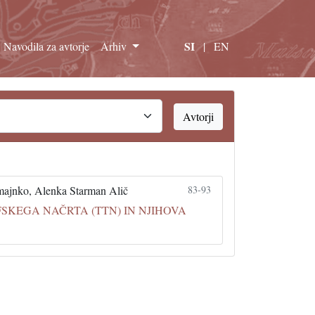
SI
Navodila za avtorje
Arhiv
|
EN
Avtorji
omajnko, Alenka Starman Alič
83-93
KEGA NAČRTA (TTN) IN NJIHOVA