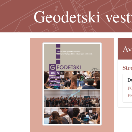
Geodetski vest
Av
Str
Du
P
P