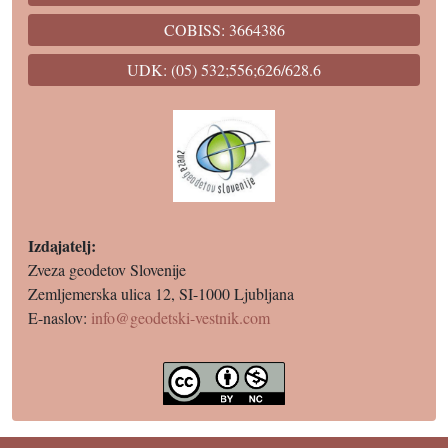
COBISS: 3664386
UDK: (05) 532;556;626/628.6
Izdajatelj:
Zveza geodetov Slovenije
Zemljemerska ulica 12, SI-1000 Ljubljana
E-naslov:
info@geodetski-vestnik.com