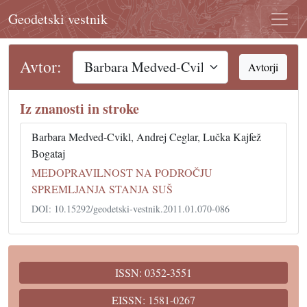
Geodetski vestnik
Avtor:
Avtorji
Iz znanosti in stroke
Barbara Medved-Cvikl, Andrej Ceglar, Lučka Kajfež
Bogataj
MEDOPRAVILNOST NA PODROČJU
SPREMLJANJA STANJA SUŠ
DOI: 10.15292/geodetski-vestnik.2011.01.070-086
ISSN: 0352-3551
EISSN: 1581-0267