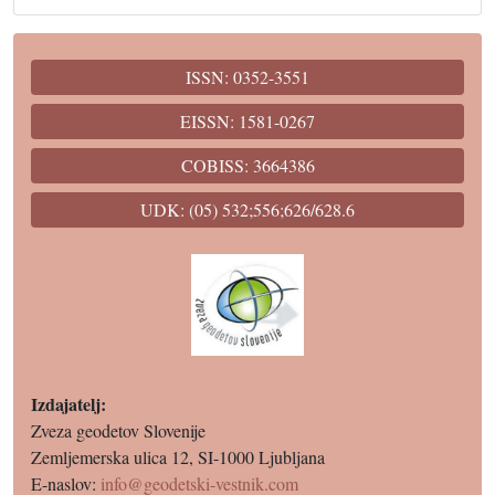
ISSN: 0352-3551
EISSN: 1581-0267
COBISS: 3664386
UDK: (05) 532;556;626/628.6
Izdajatelj:
Zveza geodetov Slovenije
Zemljemerska ulica 12, SI-1000 Ljubljana
E-naslov:
info@geodetski-vestnik.com