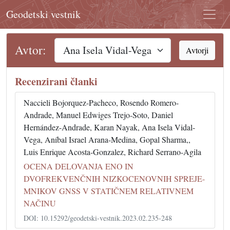
Geodetski vestnik
Avtor:
Avtorji
Recenzirani članki
Naccieli Bojorquez-Pacheco, Rosendo Romero-
Andrade, Manuel Edwiges Trejo-Soto, Daniel
Hernández-Andrade, Karan Nayak, Ana Isela Vidal-
Vega, Aníbal Israel Arana-Medina, Gopal Sharma,,
Luis Enrique Acosta-Gonzalez, Richard Serrano-Agila
OCENA DELOVANJA ENO IN
DVOFREKVENČNIH NIZKOCENOVNIH SPREJE-
MNIKOV GNSS V STATIČNEM RELATIVNEM
NAČINU
DOI: 10.15292/geodetski-vestnik.2023.02.235-248