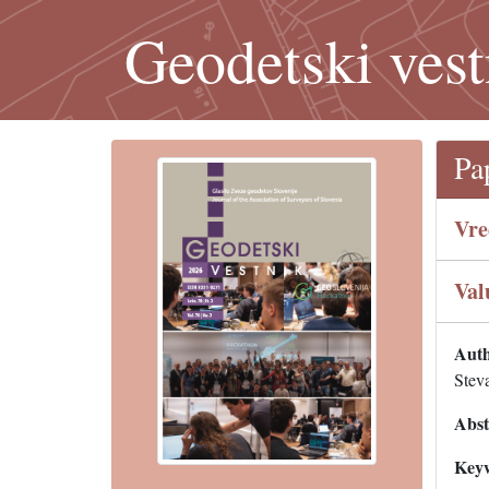
Geodetski vest
Pa
Vre
Val
Auth
Stev
Abst
Key