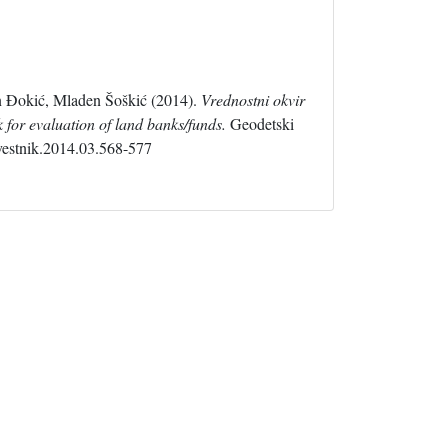
n Đokić, Mladen Šoškić (2014).
Vrednostni okvir
 for evaluation of land banks/funds.
Geodetski
-vestnik.2014.03.568-577