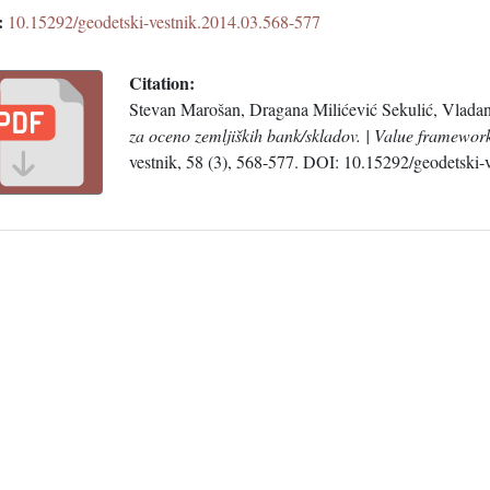
:
10.15292/geodetski-vestnik.2014.03.568-577
Citation:
Stevan Marošan, Dragana Milićević Sekulić, Vlada
za oceno zemljiških bank/skladov. | Value framework
vestnik, 58 (3), 568-577. DOI: 10.15292/geodetski