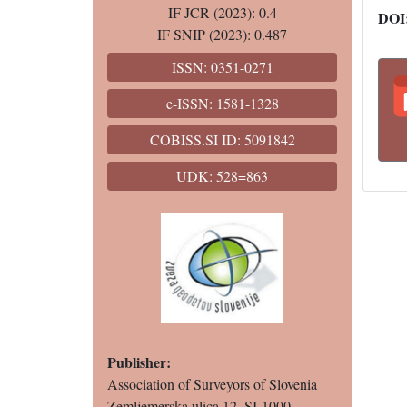
IF JCR (2023): 0.4
DOI
IF SNIP (2023): 0.487
ISSN: 0351-0271
e-ISSN: 1581-1328
COBISS.SI ID: 5091842
UDK: 528=863
Publisher:
Association of Surveyors of Slovenia
Zemljemerska ulica 12, SI-1000