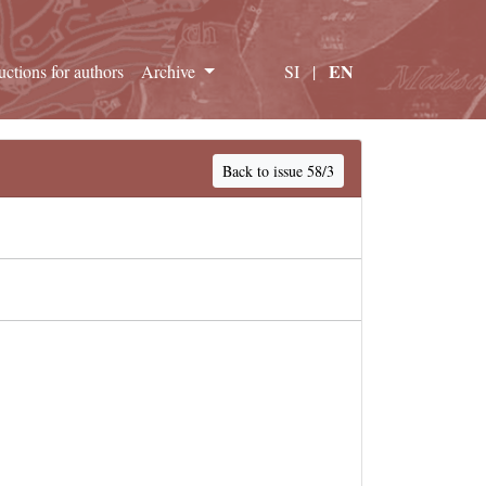
EN
ructions for authors
Archive
SI
|
Back to issue 58/3