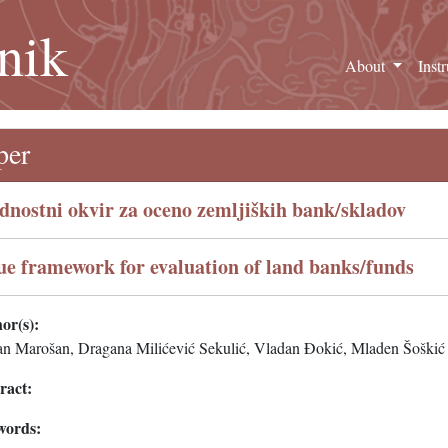
nik
About
Inst
per
dnostni okvir za oceno zemljiških bank/skladov
ue framework for evaluation of land banks/funds
or(s):
an Marošan, Dragana Milićević Sekulić, Vladan Đokić, Mladen Šoškić
ract:
words: