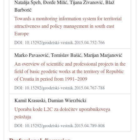
Natalija Špeh, Đorđe Milić, Tijana Živanović, Blaž
Barborič
Towards a monitoring information system for territorial
attractiveness and policy management in south east
Europe
DOI: 10.15292/geodetski-vestnik.2015.04.752-766
Marko Pavasović, Tomislav Bašić, Marijan Marjanović
An overview of scientific and professional projects in the
field of basic geodetic works at the territory of Republic
of Croatia in period from 1991–2009
DOI: 10.15292/geodetski-vestnik.2015.04.767-788
Kamil Krasuski, Damian Wierzbicki
Uporaba kode L2C za določitev uporabnikovega
položaja
DOI: 10.15292/geodetski-vestnik.2015.04.789-808