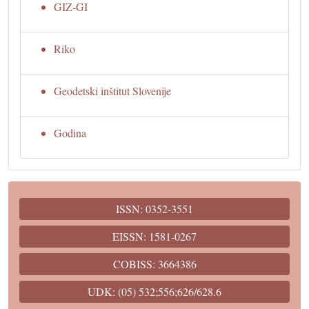
GIZ-GI
Riko
Geodetski inštitut Slovenije
Godina
ISSN: 0352-3551
EISSN: 1581-0267
COBISS: 3664386
UDK: (05) 532;556;626/628.6