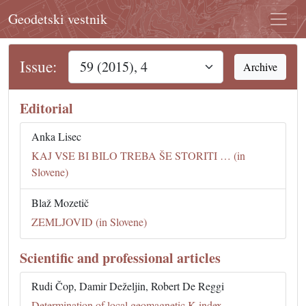
Geodetski vestnik
Issue:
Archive
Editorial
Anka Lisec
KAJ VSE BI BILO TREBA ŠE STORITI … (in
Slovene)
Blaž Mozetič
ZEMLJOVID (in Slovene)
Scientific and professional articles
Rudi Čop, Damir Deželjin, Robert De Reggi
Determination of local geomagnetic K-index