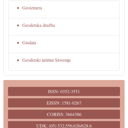
Geoizmera
Geodetska družba
Gisdata
Geodetski inštitut Slovenije
ISSN: 0352-3551
EISSN: 1581-0267
COBISS: 3664386
UDK: (05) 532;556;626/628.6