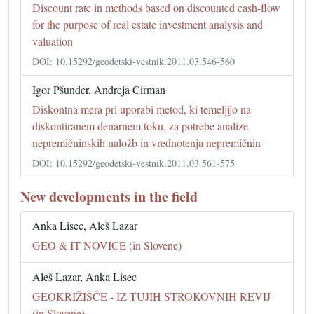
Discount rate in methods based on discounted cash-flow
for the purpose of real estate investment analysis and
valuation
DOI: 10.15292/geodetski-vestnik.2011.03.546-560
Igor Pšunder, Andreja Cirman
Diskontna mera pri uporabi metod, ki temeljijo na
diskontiranem denarnem toku, za potrebe analize
nepremičninskih naložb in vrednotenja nepremičnin
DOI: 10.15292/geodetski-vestnik.2011.03.561-575
New developments in the field
Anka Lisec, Aleš Lazar
GEO & IT NOVICE (in Slovene)
Aleš Lazar, Anka Lisec
GEOKRIŽIŠČE - IZ TUJIH STROKOVNIH REVIJ
(in Slovene)