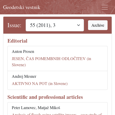
Geodetski vestnik
Issue:
Archive
Editorial
Anton Prosen
JESEN, ČAS POMEMBNIH ODLOČITEV (in
Slovene)
Andrej Mesner
AKTIVNO NA POT (in Slovene)
Scientific and professional articles
Peter Lamovec, Matjaž Mikoš
Analysis of floods using satellite images – case study of