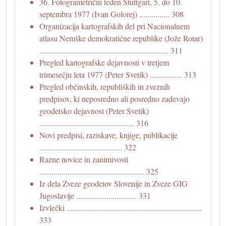
36. Fotogrametrični teden Stuttgart, 5. do 10.
septembra 1977 (Ivan Golorej) ............... 308
Organizacija kartografskih del pri Nacionalnem
atlasu Nemške demokratične republike (Jože Rotar)
................................................................ 311
Pregled kartografske dejavnosti v tretjem
trimesečju leta 1977 (Peter Svetik) ................ 313
Pregled občinskih, republiških in zveznih
predpisov, ki neposredno ali posredno zadevajo
geodetsko dejavnost (Peter Svetik)
............................................... 316
Novi predpisi, raziskave, knjige, publikacije
......................................... 322
Razne novice in zanimivosti
.................................................... 325
Iz dela Zveze geodetov Slovenije in Zveze GIG
Jugoslavije .............................. 331
Izvlečki ...................................................................
333