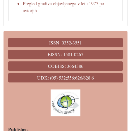
Pregled gradiva objavljenega v letu 1977 po
avtorjih
ISSN: 0352-3551
EISSN: 1581-0267
COBISS: 3664386
UDK: (05) 532;556;626/628.6
Publisher: