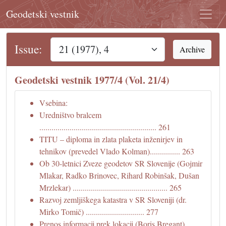
Geodetski vestnik
Issue:
Archive
Geodetski vestnik 1977/4 (Vol. 21/4)
Vsebina:
Uredništvo bralcem
.......................................................... 261
TITU – diploma in zlata plaketa inženirjev in
tehnikov (prevedel Vlado Kolman)............... 263
Ob 30-letnici Zveze geodetov SR Slovenije (Gojmir
Mlakar, Radko Brinovec, Rihard Robinšak, Dušan
Mrzlekar) ............................................... 265
Razvoj zemljiškega katastra v SR Sloveniji (dr.
Mirko Tomič) ............................. 277
Prenos informacij prek lokacij (Boris Bregant)