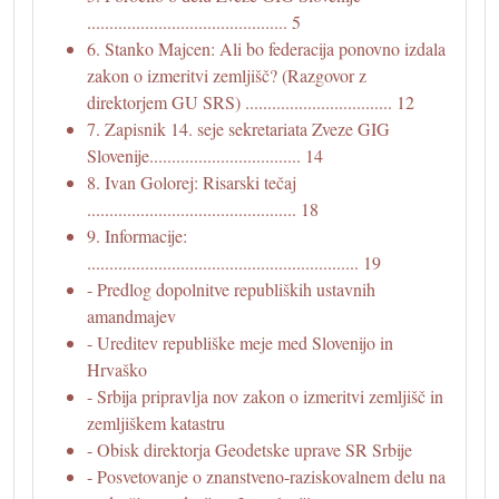
............................................. 5
6. Stanko Majcen: Ali bo federacija ponovno izdala
zakon o izmeritvi zemljišč? (Razgovor z
direktorjem GU SRS) ................................. 12
7. Zapisnik 14. seje sekretariata Zveze GIG
Slovenije.................................. 14
8. Ivan Golorej: Risarski tečaj
............................................... 18
9. Informacije:
............................................................. 19
- Predlog dopolnitve republiških ustavnih
amandmajev
- Ureditev republiške meje med Slovenijo in
Hrvaško
- Srbija pripravlja nov zakon o izmeritvi zemljišč in
zemljiškem katastru
- Obisk direktorja Geodetske uprave SR Srbije
- Posvetovanje o znanstveno-raziskovalnem delu na