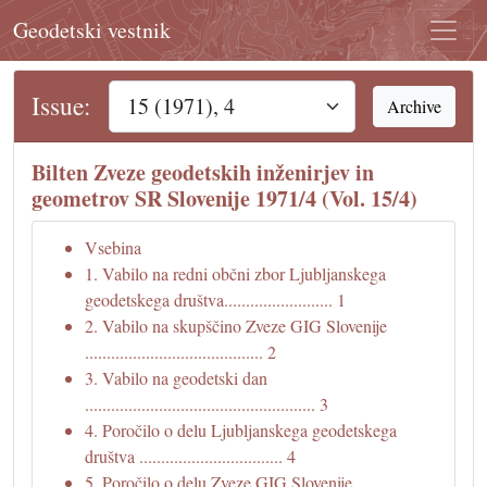
Geodetski vestnik
Issue:
Archive
Bilten Zveze geodetskih inženirjev in
geometrov SR Slovenije 1971/4 (Vol. 15/4)
Vsebina
1. Vabilo na redni občni zbor Ljubljanskega
geodetskega društva......................... 1
2. Vabilo na skupščino Zveze GIG Slovenije
......................................... 2
3. Vabilo na geodetski dan
..................................................... 3
4. Poročilo o delu Ljubljanskega geodetskega
društva ................................. 4
5. Poročilo o delu Zveze GIG Slovenije