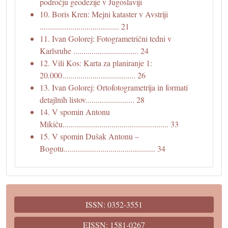
področju geodezije v Jugoslaviji
10. Boris Kren: Mejni kataster v Avstriji
....................................... 21
11. Ivan Golorej: Fotogrametrični tedni v
Karlsruhe ................................ 24
12. Vili Kos: Karta za planiranje 1:
20.000.................................... 26
13. Ivan Golorej: Ortofotogrametrija in formati
detajlnih listov........................ 28
14. V spomin Antonu
Mikiču.................................................... 33
15. V spomin Dušak Antonu –
Bogotu............................................. 34
ISSN: 0352-3551
EISSN: 1581-0267