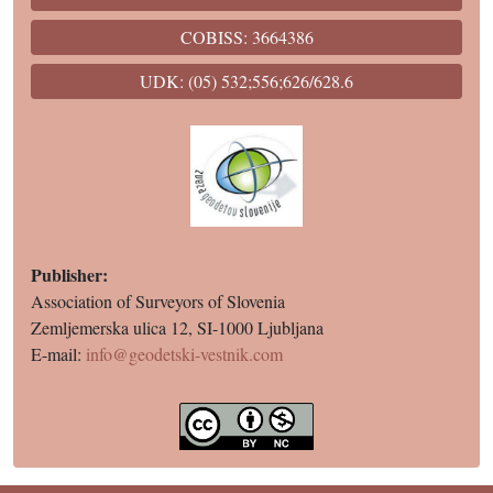
COBISS: 3664386
UDK: (05) 532;556;626/628.6
Publisher:
Association of Surveyors of Slovenia
Zemljemerska ulica 12, SI-1000 Ljubljana
E-mail:
info@geodetski-vestnik.com