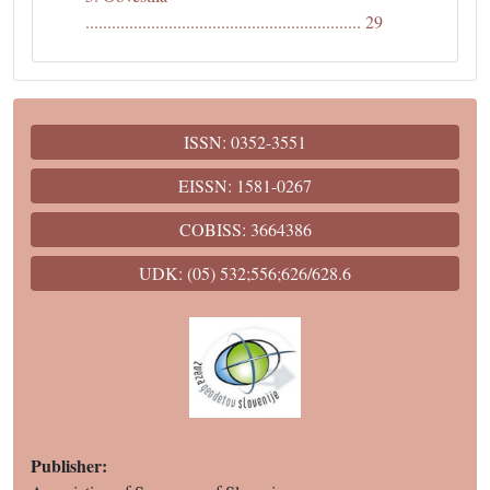
............................................................... 29
ISSN: 0352-3551
EISSN: 1581-0267
COBISS: 3664386
UDK: (05) 532;556;626/628.6
Publisher: