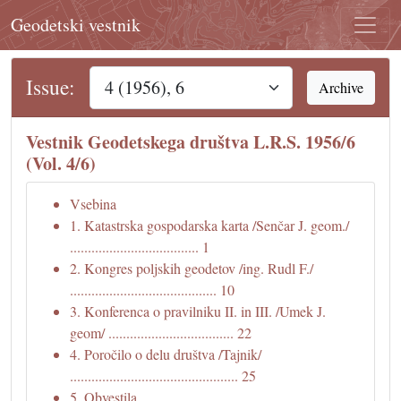
Geodetski vestnik
Issue:
Archive
Vestnik Geodetskega društva L.R.S. 1956/6
(Vol. 4/6)
Vsebina
1. Katastrska gospodarska karta /Senčar J. geom./
.................................... 1
2. Kongres poljskih geodetov /ing. Rudl F./
......................................... 10
3. Konferenca o pravilniku II. in III. /Umek J.
geom/ ................................... 22
4. Poročilo o delu društva /Tajnik/
............................................... 25
5. Obvestila